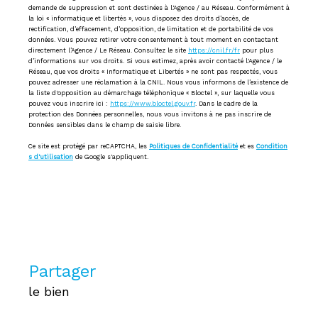
demande de suppression et sont destinées à l'Agence / au Réseau. Conformément à
la loi « informatique et libertés », vous disposez des droits d’accès, de
rectification, d’effacement, d’opposition, de limitation et de portabilité de vos
données. Vous pouvez retirer votre consentement à tout moment en contactant
directement l’Agence / Le Réseau. Consultez le site
https://cnil.fr/fr
pour plus
d’informations sur vos droits. Si vous estimez, après avoir contacté l'Agence / le
Réseau, que vos droits « Informatique et Libertés » ne sont pas respectés, vous
pouvez adresser une réclamation à la CNIL. Nous vous informons de l’existence de
la liste d'opposition au démarchage téléphonique « Bloctel », sur laquelle vous
pouvez vous inscrire ici :
https://www.bloctel.gouv.fr
. Dans le cadre de la
protection des Données personnelles, nous vous invitons à ne pas inscrire de
Données sensibles dans le champ de saisie libre.
Ce site est protégé par reCAPTCHA, les
Politiques de Confidentialité
et es
Condition
s d'utilisation
de Google s'appliquent.
partager
le bien