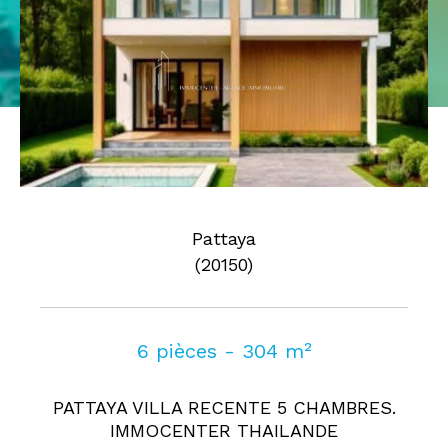
Pièces
0
1
2
3
4
5
Où
Où
Surface
Pattaya
(20150)
AFFINER LES CRITÈRES
6 pièces - 304 m²
Parking
Terrasse
Piscine
PATTAYA VILLA RECENTE 5 CHAMBRES.
FILTRER PAR
IMMOCENTER THAILANDE