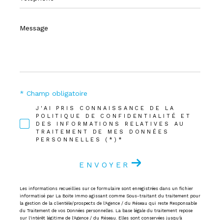
Message
*
* Champ obligatoire
J'AI PRIS CONNAISSANCE DE LA
POLITIQUE DE CONFIDENTIALITÉ ET
DES INFORMATIONS RELATIVES AU
TRAITEMENT DE MES DONNÉES
PERSONNELLES (*)*
ENVOYER
Les informations recueillies sur ce formulaire sont enregistrées dans un fichier
informatisé par La Boite Immo agissant comme Sous-traitant du traitement pour
la gestion de la clientèle/prospects de l'Agence / du Réseau qui reste Responsable
du Traitement de vos Données personnelles. La base légale du traitement repose
sur l'intérêt légitime de l'Agence / du Réseau. Elles sont conservées jusqu'à