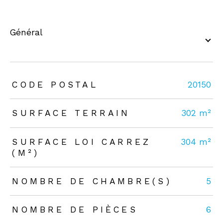
général
TRAD_ZEPHYR_Caracteristique
TRAD_ZEPHYR_Valeurs
CODE POSTAL
20150
SURFACE TERRAIN
302 m²
SURFACE LOI CARREZ
304 m²
(M²)
NOMBRE DE CHAMBRE(S)
5
NOMBRE DE PIÈCES
6