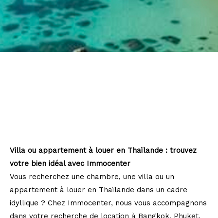
Pièces
0
1
2
3
4
5
Où
Où
Surface
AFFINER LES CRITÈRES
Villa ou appartement à louer en Thaïlande : trouvez
votre bien idéal avec Immocenter
Vous recherchez une chambre, une villa ou un
Parking
Terrasse
Piscine
appartement à louer en Thaïlande dans un cadre
idyllique ? Chez Immocenter, nous vous accompagnons
FILTRER PAR
dans votre recherche de location à Bangkok, Phuket,