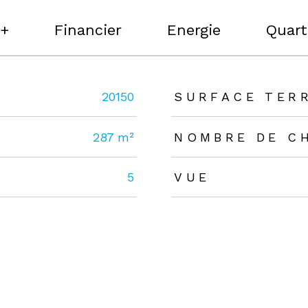
 +
Financier
Energie
Quart
rs
20150
SURFACE TER
287 m²
NOMBRE DE C
5
VUE