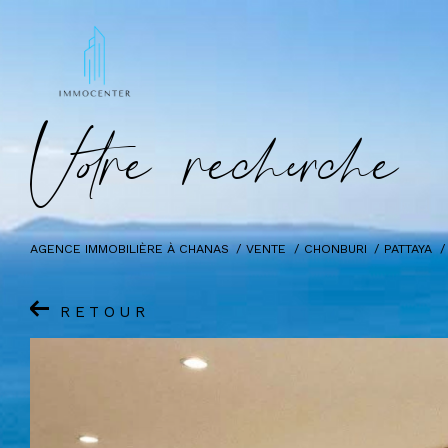
V
o
r
e
r
e
c
e
c
e
AGENCE IMMOBILIÈRE À CHANAS
VENTE
CHONBURI
PATTAYA
RETOUR