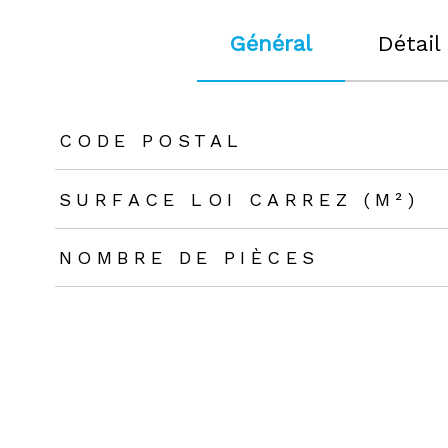
Général
Détail
TRAD_ZEPHYR_Caracteristique
TRAD_ZEPHYR_Valeu
CODE POSTAL
SURFACE LOI CARREZ (M²)
NOMBRE DE PIÈCES