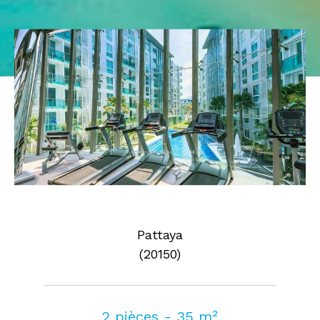
Pièces
0
1
2
3
4
5
Où
Où
Surface
AFFINER LES CRITÈRES
Pattaya
(20150)
Parking
Terrasse
Piscine
FILTRER PAR
2 pièces - 35 m²