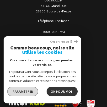
0603532214
64-66 Grand Rue
26300 Bourg-de-Péage
Téléphone Thaïlande
+66970853723
On en reste là
contact@agence-immocenter.com
Comme beaucoup, notre site
utilise les cookies
Nous suivre sur
On aimerait vous accompagner pendant
votre visite.
En poursuivant, vous acceptez l'utilisation des
cookies par ce site, afin de vous proposer des
contenus adaptés et réaliser des statistiques !
PARAMÉTRER
OK POUR MOI !
Adhérents et partenaires