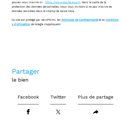
pouvez vous inscrire ici :
https://www.bloctel.gouv.fr
. Dans le cadre de la
protection des Données personnelles, nous vous invitons à ne pas inscrire de
Données sensibles dans le champ de saisie libre.
Ce site est protégé par reCAPTCHA, les
Politiques de Confidentialité
et es
Condition
s d'utilisation
de Google s'appliquent.
partager
le bien
Facebook
Twitter
Plus de partage