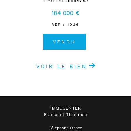
– Proche accès A7
184 000 €
REF : 1026
VENDU
VOIR LE BIEN
IMMOCENTER
France et Thaïlande
Téléphone France