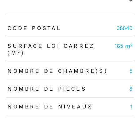
TRAD_ZEPHYR_Caracteristique
TRAD_ZEPHYR_Valeurs
CODE POSTAL
38840
SURFACE LOI CARREZ
165 m²
(M²)
NOMBRE DE CHAMBRE(S)
5
NOMBRE DE PIÈCES
8
NOMBRE DE NIVEAUX
1