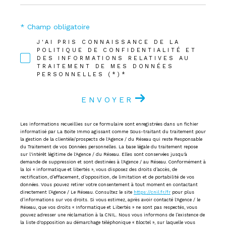
* Champ obligatoire
J'AI PRIS CONNAISSANCE DE LA
POLITIQUE DE CONFIDENTIALITÉ ET
DES INFORMATIONS RELATIVES AU
TRAITEMENT DE MES DONNÉES
PERSONNELLES (*)*
ENVOYER
Les informations recueillies sur ce formulaire sont enregistrées dans un fichier
informatisé par La Boite Immo agissant comme Sous-traitant du traitement pour
la gestion de la clientèle/prospects de l'Agence / du Réseau qui reste Responsable
du Traitement de vos Données personnelles. La base légale du traitement repose
sur l'intérêt légitime de l'Agence / du Réseau. Elles sont conservées jusqu'à
demande de suppression et sont destinées à l'Agence / au Réseau. Conformément à
la loi « informatique et libertés », vous disposez des droits d’accès, de
rectification, d’effacement, d’opposition, de limitation et de portabilité de vos
données. Vous pouvez retirer votre consentement à tout moment en contactant
directement l’Agence / Le Réseau. Consultez le site
https://cnil.fr/fr
pour plus
d’informations sur vos droits. Si vous estimez, après avoir contacté l'Agence / le
Réseau, que vos droits « Informatique et Libertés » ne sont pas respectés, vous
pouvez adresser une réclamation à la CNIL. Nous vous informons de l’existence de
la liste d'opposition au démarchage téléphonique « Bloctel », sur laquelle vous