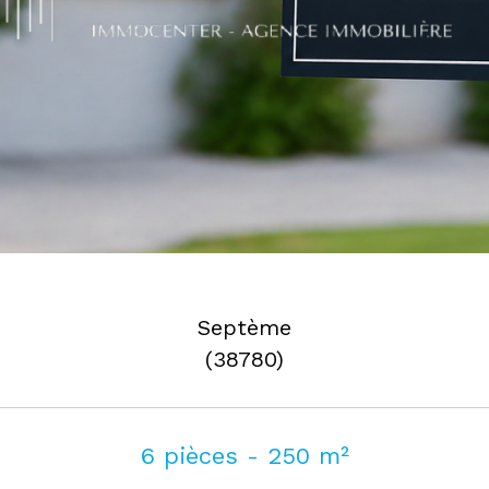
Septème
(38780)
6 pièces - 250 m²