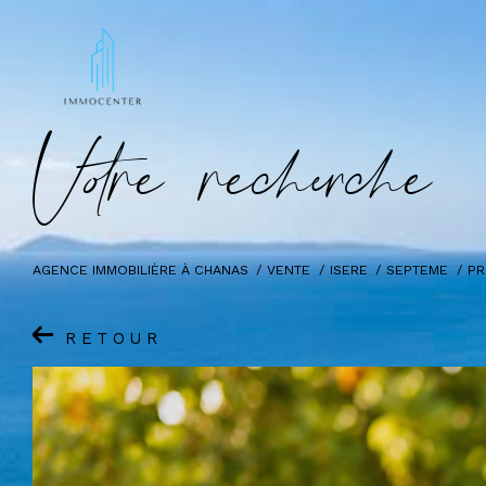
V
o
r
e
r
e
c
e
c
e
AGENCE IMMOBILIÈRE À CHANAS
VENTE
ISERE
SEPTEME
PR
RETOUR