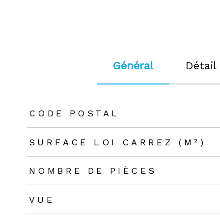
Général
Détail
TRAD_ZEPHYR_Caracteristique
TRAD_ZEPHYR_Valeu
CODE POSTAL
SURFACE LOI CARREZ (M²)
NOMBRE DE PIÈCES
VUE