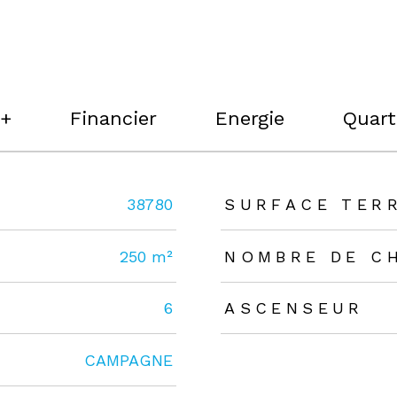
 +
Financier
Energie
Quart
rs
38780
SURFACE TER
250 m²
NOMBRE DE C
6
ASCENSEUR
CAMPAGNE