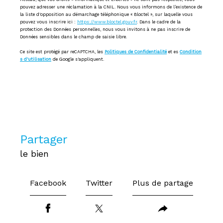
pouvez adresser une réclamation à la CNIL. Nous vous informons de l’existence de
la liste d'opposition au démarchage téléphonique « Bloctel », sur laquelle vous
pouvez vous inscrire ici :
https://www.bloctel.gouv.fr
. Dans le cadre de la
protection des Données personnelles, nous vous invitons à ne pas inscrire de
Données sensibles dans le champ de saisie libre.
Ce site est protégé par reCAPTCHA, les
Politiques de Confidentialité
et es
Condition
s d'utilisation
de Google s'appliquent.
partager
le bien
Facebook
Twitter
Plus de partage