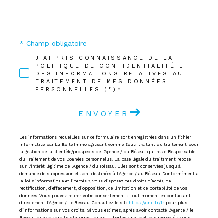
* Champ obligatoire
J'AI PRIS CONNAISSANCE DE LA
POLITIQUE DE CONFIDENTIALITÉ ET
DES INFORMATIONS RELATIVES AU
TRAITEMENT DE MES DONNÉES
PERSONNELLES (*)*
ENVOYER
Les informations recueillies sur ce formulaire sont enregistrées dans un fichier
informatisé par La Boite Immo agissant comme Sous-traitant du traitement pour
la gestion de la clientèle/prospects de l'Agence / du Réseau qui reste Responsable
du Traitement de vos Données personnelles. La base légale du traitement repose
sur l'intérêt légitime de l'Agence / du Réseau. Elles sont conservées jusqu'à
demande de suppression et sont destinées à l'Agence / au Réseau. Conformément à
la loi « informatique et libertés », vous disposez des droits d’accès, de
rectification, d’effacement, d’opposition, de limitation et de portabilité de vos
données. Vous pouvez retirer votre consentement à tout moment en contactant
directement l’Agence / Le Réseau. Consultez le site
https://cnil.fr/fr
pour plus
d’informations sur vos droits. Si vous estimez, après avoir contacté l'Agence / le
Réseau, que vos droits « Informatique et Libertés » ne sont pas respectés, vous