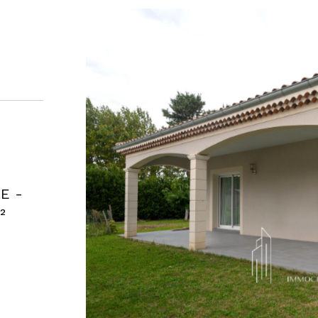
E -
²