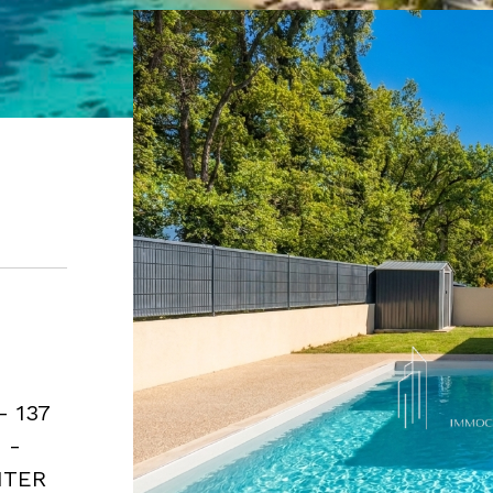
- 137
 -
NTER