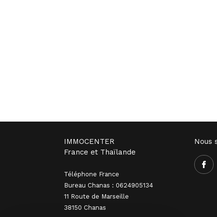
IMMOCENTER
Nous s
France et Thaïlande
Téléphone France
Bureau Chanas : 0624905134
11 Route de Marseille
38150 Chanas