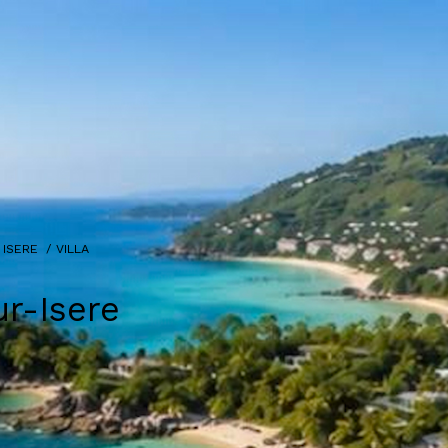
 ISERE
VILLA
r-Isere