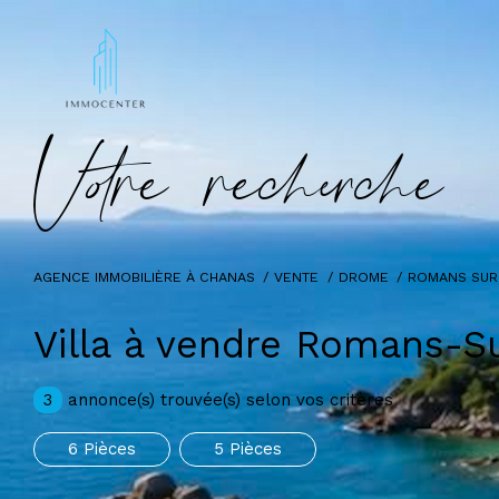
V
o
r
e
r
e
c
e
c
e
AGENCE IMMOBILIÈRE À CHANAS
VENTE
DROME
ROMANS SUR
Villa à vendre Romans-Su
3
annonce(s) trouvée(s) selon vos critères
6 Pièces
5 Pièces