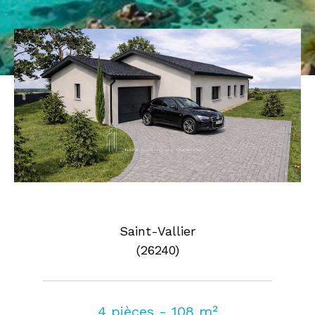
Pièces
0
1
2
3
4
5
Où
Où
Surface
AFFINER LES CRITÈRES
Saint-Vallier
(26240)
Parking
Terrasse
Piscine
FILTRER PAR
4 pièces - 108 m²