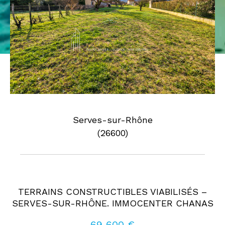
Pièces
0
1
2
3
4
5
Où
Où
Surface
Serves-sur-Rhône
(26600)
AFFINER LES CRITÈRES
TERRAINS CONSTRUCTIBLES VIABILISÉS –
Parking
Terrasse
Piscine
SERVES-SUR-RHÔNE. IMMOCENTER CHANAS
FILTRER PAR
69 600 €