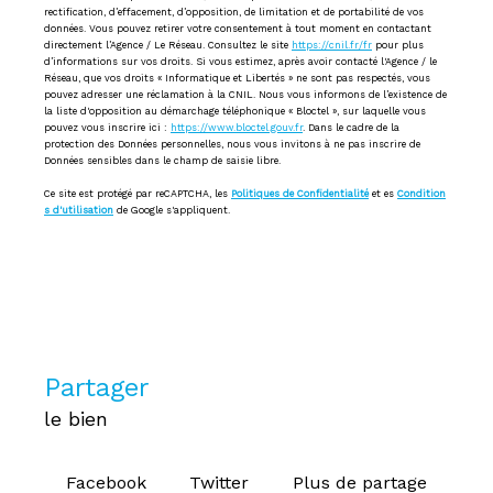
rectification, d’effacement, d’opposition, de limitation et de portabilité de vos
données. Vous pouvez retirer votre consentement à tout moment en contactant
directement l’Agence / Le Réseau. Consultez le site
https://cnil.fr/fr
pour plus
d’informations sur vos droits. Si vous estimez, après avoir contacté l'Agence / le
Réseau, que vos droits « Informatique et Libertés » ne sont pas respectés, vous
pouvez adresser une réclamation à la CNIL. Nous vous informons de l’existence de
la liste d'opposition au démarchage téléphonique « Bloctel », sur laquelle vous
pouvez vous inscrire ici :
https://www.bloctel.gouv.fr
. Dans le cadre de la
protection des Données personnelles, nous vous invitons à ne pas inscrire de
Données sensibles dans le champ de saisie libre.
Ce site est protégé par reCAPTCHA, les
Politiques de Confidentialité
et es
Condition
s d'utilisation
de Google s'appliquent.
partager
le bien
Facebook
Twitter
Plus de partage