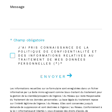
Message
*
* Champ obligatoire
J'AI PRIS CONNAISSANCE DE LA
POLITIQUE DE CONFIDENTIALITÉ ET
DES INFORMATIONS RELATIVES AU
TRAITEMENT DE MES DONNÉES
PERSONNELLES (*)*
ENVOYER
Les informations recueillies sur ce formulaire sont enregistrées dans un fichier
informatisé par La Boite Immo agissant comme Sous-traitant du traitement pour
la gestion de la clientèle/prospects de l'Agence / du Réseau qui reste Responsable
du Traitement de vos Données personnelles. La base légale du traitement repose
sur l'intérêt légitime de l'Agence / du Réseau. Elles sont conservées jusqu'à
demande de suppression et sont destinées à l'Agence / au Réseau. Conformément à
la loi « informatique et libertés », vous disposez des droits d’accès, de