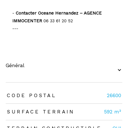
-
Contacter Oceane Hernandez – AGENCE
IMMOCENTER
06 33 61 20 52
---
général
TRAD_ZEPHYR_Caracteristique
TRAD_ZEPHYR_Valeurs
CODE POSTAL
26600
SURFACE TERRAIN
592 m²