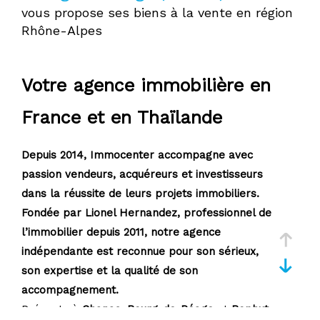
vous propose ses biens à la vente en région
Rhône-Alpes
Pièces
0
1
2
3
4
5
Votre agence immobilière en
Où
France et en Thaïlande
Où
Surface
Depuis 2014, Immocenter accompagne avec
passion vendeurs, acquéreurs et investisseurs
dans la réussite de leurs projets immobiliers.
Fondée par Lionel Hernandez, professionnel de
AFFINER LES CRITÈRES
l’immobilier depuis 2011, notre agence
indépendante est reconnue pour son sérieux,
son expertise et la qualité de son
Parking
Terrasse
Piscine
accompagnement.
FILTRER PAR
Présents à
Chanas
,
Bourg-de-Péage
et
Bophut