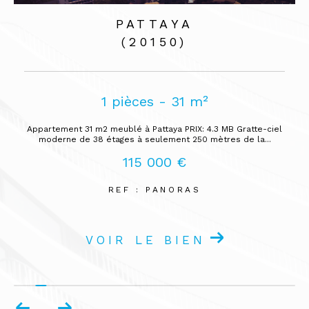
PATTAYA
(20150)
1 pièces - 31 m²
6
 31 m2 meublé à Pattaya PRIX: 4.3 MB Gratte-ciel
Villa haut de ga
de 38 étages à seulement 250 mètres de la...
0, Plain-pied de
115 000 €
REF : PANORAS
VOIR LE BIEN
V