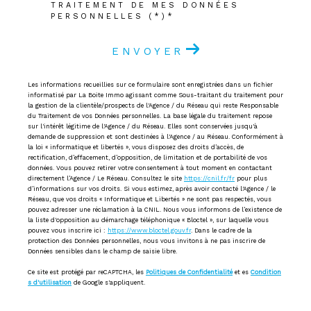
TRAITEMENT DE MES DONNÉES
PERSONNELLES (*)*
ENVOYER
Les informations recueillies sur ce formulaire sont enregistrées dans un fichier
informatisé par La Boite Immo agissant comme Sous-traitant du traitement pour
la gestion de la clientèle/prospects de l'Agence / du Réseau qui reste Responsable
du Traitement de vos Données personnelles. La base légale du traitement repose
sur l'intérêt légitime de l'Agence / du Réseau. Elles sont conservées jusqu'à
demande de suppression et sont destinées à l'Agence / au Réseau. Conformément à
la loi « informatique et libertés », vous disposez des droits d’accès, de
rectification, d’effacement, d’opposition, de limitation et de portabilité de vos
données. Vous pouvez retirer votre consentement à tout moment en contactant
directement l’Agence / Le Réseau. Consultez le site
https://cnil.fr/fr
pour plus
d’informations sur vos droits. Si vous estimez, après avoir contacté l'Agence / le
Réseau, que vos droits « Informatique et Libertés » ne sont pas respectés, vous
pouvez adresser une réclamation à la CNIL. Nous vous informons de l’existence de
la liste d'opposition au démarchage téléphonique « Bloctel », sur laquelle vous
pouvez vous inscrire ici :
https://www.bloctel.gouv.fr
. Dans le cadre de la
protection des Données personnelles, nous vous invitons à ne pas inscrire de
Données sensibles dans le champ de saisie libre.
Ce site est protégé par reCAPTCHA, les
Politiques de Confidentialité
et es
Condition
s d'utilisation
de Google s'appliquent.