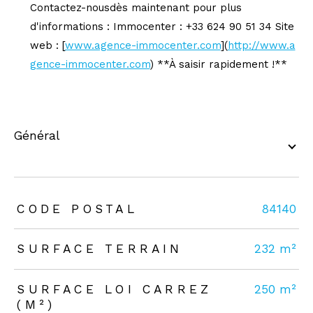
Contactez-nousdès maintenant pour plus
d'informations : Immocenter : +33 624 90 51 34 Site
web : [
www.agence-immocenter.com
](
http://www.a
gence-immocenter.com
) **À saisir rapidement !**
général
TRAD_ZEPHYR_Caracteristique
TRAD_ZEPHYR_Valeurs
CODE POSTAL
84140
SURFACE TERRAIN
232 m²
SURFACE LOI CARREZ
250 m²
(M²)