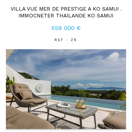
VILLA VUE MER DE PRESTIGE A KO SAMUI .
IMMOCNETER THAILANDE KO SAMUI
Coups de coeur
Exclusivités
Nouveautés
559 000 €
RECHERCHER
REF : Z8