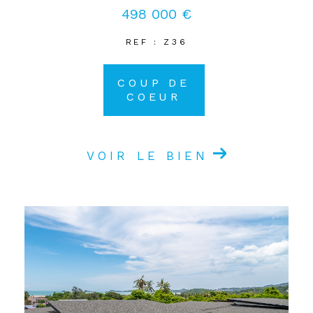
498 000 €
REF : Z36
COUP DE
COEUR
VOIR LE BIEN