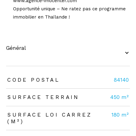
www.agence-imocenter.com
Opportunité unique – Ne ratez pas ce programme
immobilier en Thaïlande !
général
TRAD_ZEPHYR_Caracteristique
TRAD_ZEPHYR_Valeurs
CODE POSTAL
84140
SURFACE TERRAIN
450 m²
SURFACE LOI CARREZ
180 m²
(M²)