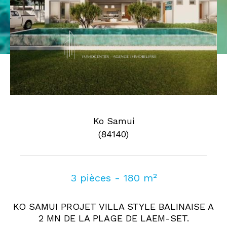
Pièces
0
1
2
3
4
5
Où
Où
Surface
Ko Samui
(84140)
AFFINER LES CRITÈRES
3 pièces - 180 m²
Parking
Terrasse
Piscine
KO SAMUI PROJET VILLA STYLE BALINAISE A
FILTRER PAR
2 MN DE LA PLAGE DE LAEM-SET.