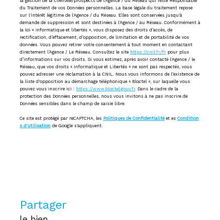
la gestion de la clientèle/prospects de l'Agence / du Réseau qui reste Responsable
du Traitement de vos Données personnelles. La base légale du traitement repose
sur l'intérêt légitime de l'Agence / du Réseau. Elles sont conservées jusqu'à
demande de suppression et sont destinées à l'Agence / au Réseau. Conformément à
la loi « informatique et libertés », vous disposez des droits d’accès, de
rectification, d’effacement, d’opposition, de limitation et de portabilité de vos
données. Vous pouvez retirer votre consentement à tout moment en contactant
directement l’Agence / Le Réseau. Consultez le site
https://cnil.fr/fr
pour plus
d’informations sur vos droits. Si vous estimez, après avoir contacté l'Agence / le
Réseau, que vos droits « Informatique et Libertés » ne sont pas respectés, vous
pouvez adresser une réclamation à la CNIL. Nous vous informons de l’existence de
la liste d'opposition au démarchage téléphonique « Bloctel », sur laquelle vous
pouvez vous inscrire ici :
https://www.bloctel.gouv.fr
. Dans le cadre de la
protection des Données personnelles, nous vous invitons à ne pas inscrire de
Données sensibles dans le champ de saisie libre.
Ce site est protégé par reCAPTCHA, les
Politiques de Confidentialité
et es
Condition
s d'utilisation
de Google s'appliquent.
partager
le bien