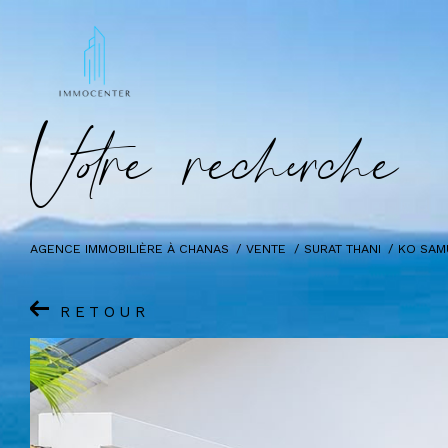
V
o
r
e
r
e
c
e
c
e
AGENCE IMMOBILIÈRE À CHANAS
VENTE
SURAT THANI
KO SAM
RETOUR