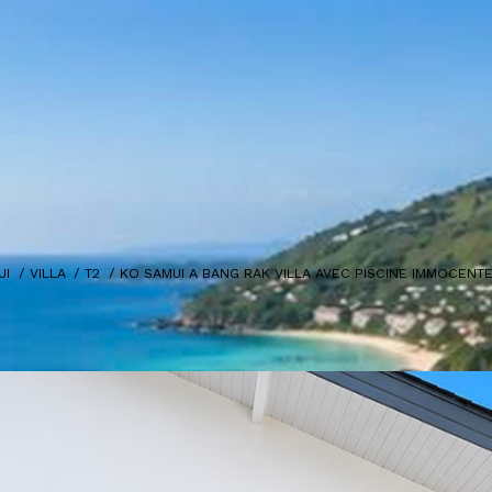
UI
VILLA
T2
KO SAMUI A BANG RAK VILLA AVEC PISCINE IMMOCENT