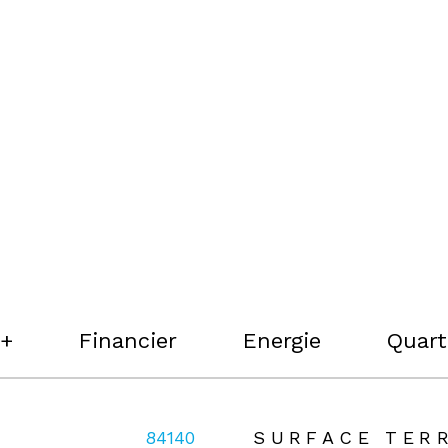
 +
Financier
Energie
Quart
rs
84140
SURFACE TER