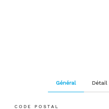
Général
Détail
TRAD_ZEPHYR_Caracteristique
TRAD_ZEPHYR_Valeu
CODE POSTAL