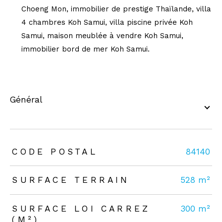
Choeng Mon, immobilier de prestige Thaïlande, villa
4 chambres Koh Samui, villa piscine privée Koh
Samui, maison meublée à vendre Koh Samui,
immobilier bord de mer Koh Samui.
général
TRAD_ZEPHYR_Caracteristique
TRAD_ZEPHYR_Valeurs
CODE POSTAL
84140
SURFACE TERRAIN
528 m²
SURFACE LOI CARREZ
300 m²
(M²)