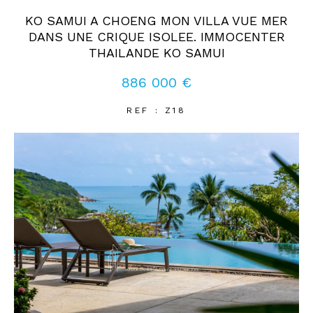
KO SAMUI A CHOENG MON VILLA VUE MER
DANS UNE CRIQUE ISOLEE. IMMOCENTER
Coups de coeur
Exclusivités
Nouveautés
THAILANDE KO SAMUI
886 000 €
RECHERCHER
REF : Z18