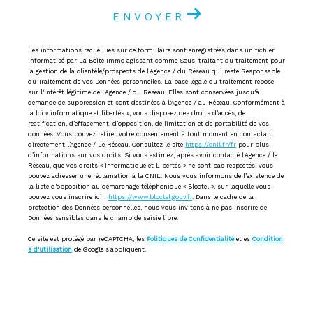
ENVOYER
Les informations recueillies sur ce formulaire sont enregistrées dans un fichier
informatisé par La Boite Immo agissant comme Sous-traitant du traitement pour
la gestion de la clientèle/prospects de l'Agence / du Réseau qui reste Responsable
du Traitement de vos Données personnelles. La base légale du traitement repose
sur l'intérêt légitime de l'Agence / du Réseau. Elles sont conservées jusqu'à
demande de suppression et sont destinées à l'Agence / au Réseau. Conformément à
la loi « informatique et libertés », vous disposez des droits d’accès, de
rectification, d’effacement, d’opposition, de limitation et de portabilité de vos
données. Vous pouvez retirer votre consentement à tout moment en contactant
directement l’Agence / Le Réseau. Consultez le site
https://cnil.fr/fr
pour plus
d’informations sur vos droits. Si vous estimez, après avoir contacté l'Agence / le
Réseau, que vos droits « Informatique et Libertés » ne sont pas respectés, vous
pouvez adresser une réclamation à la CNIL. Nous vous informons de l’existence de
la liste d'opposition au démarchage téléphonique « Bloctel », sur laquelle vous
pouvez vous inscrire ici :
https://www.bloctel.gouv.fr
. Dans le cadre de la
protection des Données personnelles, nous vous invitons à ne pas inscrire de
Données sensibles dans le champ de saisie libre.
Ce site est protégé par reCAPTCHA, les
Politiques de Confidentialité
et es
Condition
s d'utilisation
de Google s'appliquent.