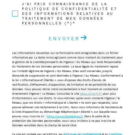
J'AI PRIS CONNAISSANCE DE LA
POLITIQUE DE CONFIDENTIALITÉ ET
DES INFORMATIONS RELATIVES AU
TRAITEMENT DE MES DONNÉES
PERSONNELLES (*)*
ENVOYER
Les informations recueillies sur ce formulaire sont enregistrées dans un fichier
informatisé par La Boite Immo agissant comme Sous-traitant du traitement pour
la gestion de la clientèle/prospects de l'Agence / du Réseau qui reste Responsable
du Traitement de vos Données personnelles. La base légale du traitement repose
sur l'intérêt légitime de l'Agence / du Réseau. Elles sont conservées jusqu'à
demande de suppression et sont destinées à l'Agence / au Réseau. Conformément à
la loi « informatique et libertés », vous disposez des droits d’accès, de
rectification, d’effacement, d’opposition, de limitation et de portabilité de vos
données. Vous pouvez retirer votre consentement à tout moment en contactant
directement l’Agence / Le Réseau. Consultez le site
https://cnil.fr/fr
pour plus
d’informations sur vos droits. Si vous estimez, après avoir contacté l'Agence / le
Réseau, que vos droits « Informatique et Libertés » ne sont pas respectés, vous
pouvez adresser une réclamation à la CNIL. Nous vous informons de l’existence de
la liste d'opposition au démarchage téléphonique « Bloctel », sur laquelle vous
pouvez vous inscrire ici :
https://www.bloctel.gouv.fr
. Dans le cadre de la
protection des Données personnelles, nous vous invitons à ne pas inscrire de
Données sensibles dans le champ de saisie libre.
Ce site est protégé par reCAPTCHA, les
Politiques de Confidentialité
et es
Condition