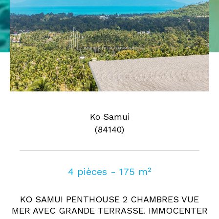
Pièces
0
1
2
3
4
5
Où
Où
Surface
Ko Samui
(84140)
AFFINER LES CRITÈRES
4 pièces - 175 m²
Parking
Terrasse
Piscine
KO SAMUI PENTHOUSE 2 CHAMBRES VUE
FILTRER PAR
MER AVEC GRANDE TERRASSE. IMMOCENTER