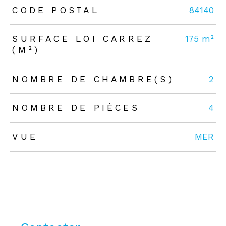
TRAD_ZEPHYR_Caracteristique
TRAD_ZEPHYR_Valeurs
CODE POSTAL
84140
SURFACE LOI CARREZ
175 m²
(M²)
NOMBRE DE CHAMBRE(S)
2
NOMBRE DE PIÈCES
4
VUE
MER