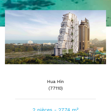
Pièces
0
1
2
3
4
5
Où
Où
Surface
AFFINER LES CRITÈRES
Hua Hin
(77110)
Parking
Terrasse
Piscine
FILTRER PAR
2 pièces - 27,74 m²