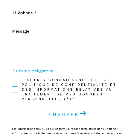
Téléphone
*
Message
*
* Champ obligatoire
J'AI PRIS CONNAISSANCE DE LA
POLITIQUE DE CONFIDENTIALITÉ ET
DES INFORMATIONS RELATIVES AU
TRAITEMENT DE MES DONNÉES
PERSONNELLES (*)*
ENVOYER
Les informations recueillies sur ce formulaire sont enregistrées dans un fichier
informatisé par La Boite Immo agissant comme Sous-traitant du traitement pour