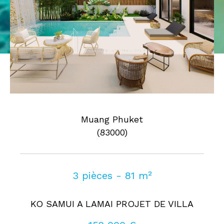
Pièces
0
1
2
3
4
5
Où
Où
Surface
Muang Phuket
(83000)
AFFINER LES CRITÈRES
3 pièces - 81 m²
Parking
Terrasse
Piscine
KO SAMUI A LAMAI PROJET DE VILLA
FILTRER PAR