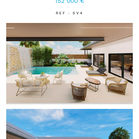
152 000 €
REF : SV4
Coups de coeur
Exclusivités
Nouveautés
RECHERCHER