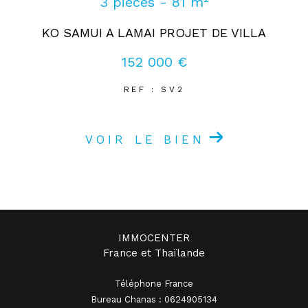
3 pièces - 81 m²
KO SAMUI A LAMAI PROJET DE VILLA
152 000 €
REF : SV2
VOIR LE BIEN
IMMOCENTER
France et Thaïlande
Téléphone France
Bureau Chanas : 0624905134