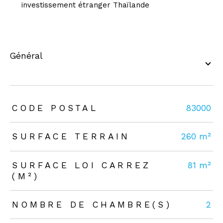
investissement étranger Thaïlande
général
TRAD_ZEPHYR_Caracteristique
TRAD_ZEPHYR_Valeurs
CODE POSTAL
83000
SURFACE TERRAIN
260 m²
SURFACE LOI CARREZ
81 m²
(M²)
NOMBRE DE CHAMBRE(S)
2