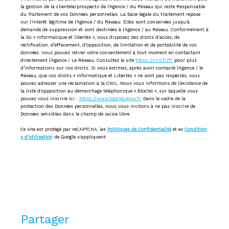
la gestion de la clientèle/prospects de l'Agence / du Réseau qui reste Responsable
du Traitement de vos Données personnelles. La base légale du traitement repose
sur l'intérêt légitime de l'Agence / du Réseau. Elles sont conservées jusqu'à
demande de suppression et sont destinées à l'Agence / au Réseau. Conformément à
la loi « informatique et libertés », vous disposez des droits d’accès, de
rectification, d’effacement, d’opposition, de limitation et de portabilité de vos
données. Vous pouvez retirer votre consentement à tout moment en contactant
directement l’Agence / Le Réseau. Consultez le site
https://cnil.fr/fr
pour plus
d’informations sur vos droits. Si vous estimez, après avoir contacté l'Agence / le
Réseau, que vos droits « Informatique et Libertés » ne sont pas respectés, vous
pouvez adresser une réclamation à la CNIL. Nous vous informons de l’existence de
la liste d'opposition au démarchage téléphonique « Bloctel », sur laquelle vous
pouvez vous inscrire ici :
https://www.bloctel.gouv.fr
. Dans le cadre de la
protection des Données personnelles, nous vous invitons à ne pas inscrire de
Données sensibles dans le champ de saisie libre.
Ce site est protégé par reCAPTCHA, les
Politiques de Confidentialité
et es
Condition
s d'utilisation
de Google s'appliquent.
partager