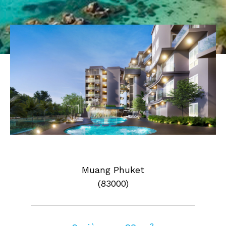
Pièces
0
1
2
3
4
5
Où
Où
Surface
AFFINER LES CRITÈRES
Muang Phuket
(83000)
Parking
Terrasse
Piscine
FILTRER PAR