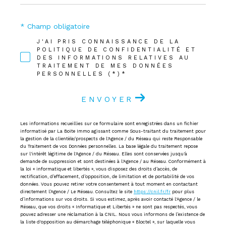
* Champ obligatoire
J'AI PRIS CONNAISSANCE DE LA
POLITIQUE DE CONFIDENTIALITÉ ET
DES INFORMATIONS RELATIVES AU
TRAITEMENT DE MES DONNÉES
PERSONNELLES (*)*
ENVOYER
Les informations recueillies sur ce formulaire sont enregistrées dans un fichier
informatisé par La Boite Immo agissant comme Sous-traitant du traitement pour
la gestion de la clientèle/prospects de l'Agence / du Réseau qui reste Responsable
du Traitement de vos Données personnelles. La base légale du traitement repose
sur l'intérêt légitime de l'Agence / du Réseau. Elles sont conservées jusqu'à
demande de suppression et sont destinées à l'Agence / au Réseau. Conformément à
la loi « informatique et libertés », vous disposez des droits d’accès, de
rectification, d’effacement, d’opposition, de limitation et de portabilité de vos
données. Vous pouvez retirer votre consentement à tout moment en contactant
directement l’Agence / Le Réseau. Consultez le site
https://cnil.fr/fr
pour plus
d’informations sur vos droits. Si vous estimez, après avoir contacté l'Agence / le
Réseau, que vos droits « Informatique et Libertés » ne sont pas respectés, vous
pouvez adresser une réclamation à la CNIL. Nous vous informons de l’existence de
la liste d'opposition au démarchage téléphonique « Bloctel », sur laquelle vous