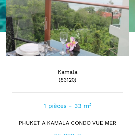
Pièces
0
1
2
3
4
5
Où
Où
Surface
Kamala
(83120)
AFFINER LES CRITÈRES
1 pièces - 33 m²
Parking
Terrasse
Piscine
PHUKET A KAMALA CONDO VUE MER
FILTRER PAR