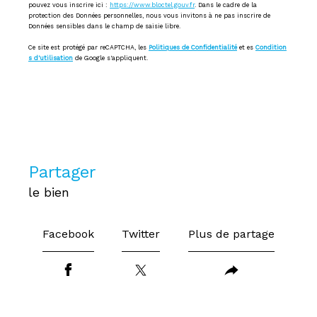
pouvez vous inscrire ici :
https://www.bloctel.gouv.fr
. Dans le cadre de la
protection des Données personnelles, nous vous invitons à ne pas inscrire de
Données sensibles dans le champ de saisie libre.
Ce site est protégé par reCAPTCHA, les
Politiques de Confidentialité
et es
Condition
s d'utilisation
de Google s'appliquent.
partager
le bien
Facebook
Twitter
Plus de partage