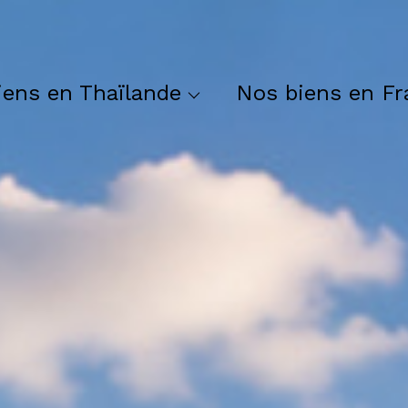
Guide
Appartements
Vente Koh Samui
Maisons
Vente Phuket
Terrains
iens en Thaïlande
Nos biens en Fr
Vente Pattaya
Nos Programme N
Vente Bangkok
Nos Commerce
Vente Hua Hin
Autres
Locations