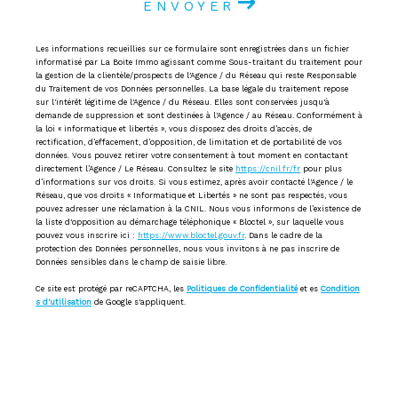
ENVOYER
Les informations recueillies sur ce formulaire sont enregistrées dans un fichier
informatisé par La Boite Immo agissant comme Sous-traitant du traitement pour
la gestion de la clientèle/prospects de l'Agence / du Réseau qui reste Responsable
du Traitement de vos Données personnelles. La base légale du traitement repose
sur l'intérêt légitime de l'Agence / du Réseau. Elles sont conservées jusqu'à
demande de suppression et sont destinées à l'Agence / au Réseau. Conformément à
la loi « informatique et libertés », vous disposez des droits d’accès, de
rectification, d’effacement, d’opposition, de limitation et de portabilité de vos
données. Vous pouvez retirer votre consentement à tout moment en contactant
directement l’Agence / Le Réseau. Consultez le site
https://cnil.fr/fr
pour plus
d’informations sur vos droits. Si vous estimez, après avoir contacté l'Agence / le
Réseau, que vos droits « Informatique et Libertés » ne sont pas respectés, vous
pouvez adresser une réclamation à la CNIL. Nous vous informons de l’existence de
la liste d'opposition au démarchage téléphonique « Bloctel », sur laquelle vous
pouvez vous inscrire ici :
https://www.bloctel.gouv.fr
. Dans le cadre de la
protection des Données personnelles, nous vous invitons à ne pas inscrire de
Données sensibles dans le champ de saisie libre.
Ce site est protégé par reCAPTCHA, les
Politiques de Confidentialité
et es
Condition
s d'utilisation
de Google s'appliquent.