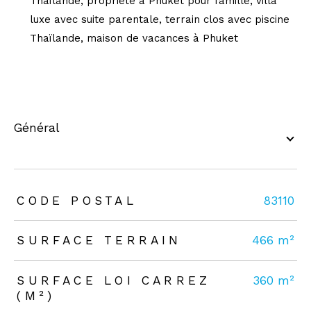
Thaïlande, propriété à Phuket pour famille, villa
luxe avec suite parentale, terrain clos avec piscine
Thaïlande, maison de vacances à Phuket
général
TRAD_ZEPHYR_Caracteristique
TRAD_ZEPHYR_Valeurs
CODE POSTAL
83110
SURFACE TERRAIN
466 m²
SURFACE LOI CARREZ
360 m²
(M²)