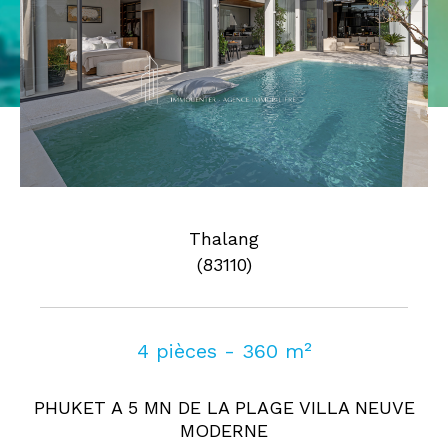
Pièces
0
1
2
3
4
5
Où
Où
Surface
Thalang
(83110)
AFFINER LES CRITÈRES
4 pièces - 360 m²
Parking
Terrasse
Piscine
PHUKET A 5 MN DE LA PLAGE VILLA NEUVE
FILTRER PAR
MODERNE