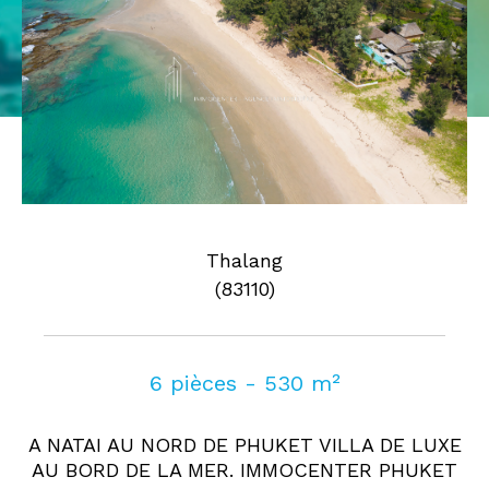
Pièces
0
1
2
3
4
5
Où
Où
Surface
Thalang
(83110)
AFFINER LES CRITÈRES
6 pièces - 530 m²
Parking
Terrasse
Piscine
A NATAI AU NORD DE PHUKET VILLA DE LUXE
FILTRER PAR
AU BORD DE LA MER. IMMOCENTER PHUKET