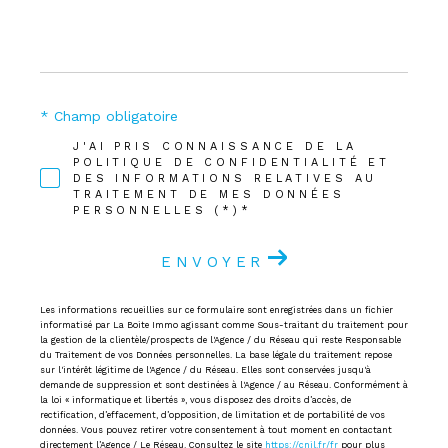
* Champ obligatoire
J'AI PRIS CONNAISSANCE DE LA
POLITIQUE DE CONFIDENTIALITÉ ET
DES INFORMATIONS RELATIVES AU
TRAITEMENT DE MES DONNÉES
PERSONNELLES (*)*
ENVOYER
Les informations recueillies sur ce formulaire sont enregistrées dans un fichier
informatisé par La Boite Immo agissant comme Sous-traitant du traitement pour
la gestion de la clientèle/prospects de l'Agence / du Réseau qui reste Responsable
du Traitement de vos Données personnelles. La base légale du traitement repose
sur l'intérêt légitime de l'Agence / du Réseau. Elles sont conservées jusqu'à
demande de suppression et sont destinées à l'Agence / au Réseau. Conformément à
la loi « informatique et libertés », vous disposez des droits d’accès, de
rectification, d’effacement, d’opposition, de limitation et de portabilité de vos
données. Vous pouvez retirer votre consentement à tout moment en contactant
directement l’Agence / Le Réseau. Consultez le site
https://cnil.fr/fr
pour plus