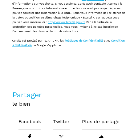
d’informations sur vos droits. Si vous estimez, après avoir contacté l'Agence / le
Réseau, que vos droits « Informatique et Libertés » ne sont pas respectés, vous
pouvez adresser une réclamation à la CNIL. Nous vous informons de l’existence de
la liste d'opposition au démarchage téléphonique « Bloctel », sur laquelle vous
pouvez vous inscrire ici :
https://www.bloctel.gouv.fr
. Dans le cadre de la
protection des Données personnelles, nous vous invitons à ne pas inscrire de
Données sensibles dans le champ de saisie libre.
Ce site est protégé par reCAPTCHA, les
Politiques de Confidentialité
et es
Condition
s d'utilisation
de Google s'appliquent.
partager
le bien
Facebook
Twitter
Plus de partage