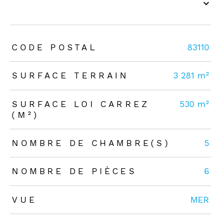
TRAD_ZEPHYR_Caracteristique
TRAD_ZEPHYR_Valeurs
CODE POSTAL
83110
SURFACE TERRAIN
3 281 m²
SURFACE LOI CARREZ
530 m²
(M²)
NOMBRE DE CHAMBRE(S)
5
NOMBRE DE PIÈCES
6
VUE
MER