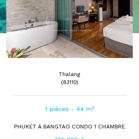
Pièces
0
1
2
3
4
5
Où
Où
Surface
Thalang
(83110)
AFFINER LES CRITÈRES
1 pièces - 44 m²
Parking
Terrasse
Piscine
PHUKET A BANGTAO CONDO 1 CHAMBRE
FILTRER PAR