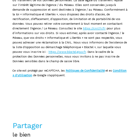
du Traitement de vos Données personnelles. La base légale du traitement repose
sur l'intérêt légitime de l'Agence / du Réseau. Elles sont conservées jusqu'à
demande de suppression et sont destinées à l'Agence / au Réseau. Conformément à
la loi « informatique et libertés », vous disposez des droits d’accès, de
rectification, d’effacement, d’opposition, de limitation et de portabilité de vos
données. Vous pouvez retirer votre consentement à tout moment en contactant
directement l’Agence / Le Réseau. Consultez le site
https://cnil.fr/fr
pour plus
d’informations sur vos droits. Si vous estimez, après avoir contacté l'Agence / le
Réseau, que vos droits « Informatique et Libertés » ne sont pas respectés, vous
pouvez adresser une réclamation à la CNIL. Nous vous informons de l’existence de
la liste d'opposition au démarchage téléphonique « Bloctel », sur laquelle vous
pouvez vous inscrire ici :
https://www.bloctel.gouv.fr
. Dans le cadre de la
protection des Données personnelles, nous vous invitons à ne pas inscrire de
Données sensibles dans le champ de saisie libre.
Ce site est protégé par reCAPTCHA, les
Politiques de Confidentialité
et es
Condition
s d'utilisation
de Google s'appliquent.
partager
le bien