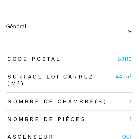
général
TRAD_ZEPHYR_Caracteristique
TRAD_ZEPHYR_Valeurs
CODE POSTAL
83110
SURFACE LOI CARREZ
44 m²
(M²)
NOMBRE DE CHAMBRE(S)
1
NOMBRE DE PIÈCES
1
ASCENSEUR
OUI