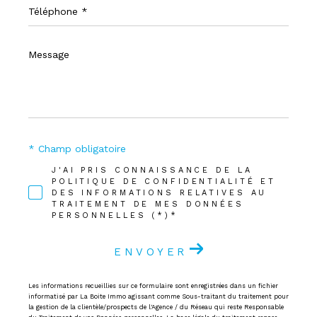
Téléphone
*
Message
*
* Champ obligatoire
J'AI PRIS CONNAISSANCE DE LA
POLITIQUE DE CONFIDENTIALITÉ ET
DES INFORMATIONS RELATIVES AU
TRAITEMENT DE MES DONNÉES
PERSONNELLES (*)*
ENVOYER
Les informations recueillies sur ce formulaire sont enregistrées dans un fichier
informatisé par La Boite Immo agissant comme Sous-traitant du traitement pour
la gestion de la clientèle/prospects de l'Agence / du Réseau qui reste Responsable