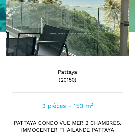
Pièces
0
1
2
3
4
5
Où
Où
Surface
Pattaya
(20150)
AFFINER LES CRITÈRES
3 pièces - 153 m²
Parking
Terrasse
Piscine
PATTAYA CONDO VUE MER 2 CHAMBRES.
FILTRER PAR
IMMOCENTER THAILANDE PATTAYA