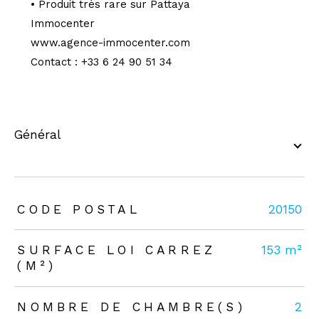
• Produit très rare sur Pattaya
Immocenter
www.agence-immocenter.com
Contact : +33 6 24 90 51 34
général
TRAD_ZEPHYR_Caracteristique
TRAD_ZEPHYR_Valeurs
CODE POSTAL
20150
SURFACE LOI CARREZ
153 m²
(M²)
NOMBRE DE CHAMBRE(S)
2