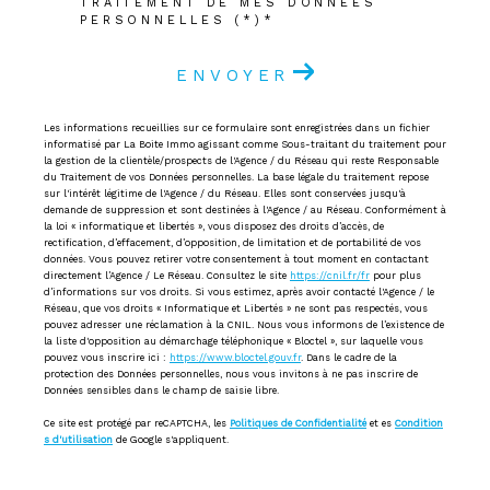
TRAITEMENT DE MES DONNÉES
PERSONNELLES (*)*
ENVOYER
Les informations recueillies sur ce formulaire sont enregistrées dans un fichier
informatisé par La Boite Immo agissant comme Sous-traitant du traitement pour
la gestion de la clientèle/prospects de l'Agence / du Réseau qui reste Responsable
du Traitement de vos Données personnelles. La base légale du traitement repose
sur l'intérêt légitime de l'Agence / du Réseau. Elles sont conservées jusqu'à
demande de suppression et sont destinées à l'Agence / au Réseau. Conformément à
la loi « informatique et libertés », vous disposez des droits d’accès, de
rectification, d’effacement, d’opposition, de limitation et de portabilité de vos
données. Vous pouvez retirer votre consentement à tout moment en contactant
directement l’Agence / Le Réseau. Consultez le site
https://cnil.fr/fr
pour plus
d’informations sur vos droits. Si vous estimez, après avoir contacté l'Agence / le
Réseau, que vos droits « Informatique et Libertés » ne sont pas respectés, vous
pouvez adresser une réclamation à la CNIL. Nous vous informons de l’existence de
la liste d'opposition au démarchage téléphonique « Bloctel », sur laquelle vous
pouvez vous inscrire ici :
https://www.bloctel.gouv.fr
. Dans le cadre de la
protection des Données personnelles, nous vous invitons à ne pas inscrire de
Données sensibles dans le champ de saisie libre.
Ce site est protégé par reCAPTCHA, les
Politiques de Confidentialité
et es
Condition
s d'utilisation
de Google s'appliquent.