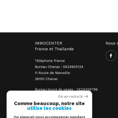
IMMOCENTER
Nous s
France et Thaïlande
Téléphone France
Bureau Chanas : 0624905134
11 Route de Marseille
38150 Chanas
Bureau bourg de péage : 0629459796
0603532214
On en reste là
64-66 Grand Rue
Comme beaucoup, notre site
utilise les cookies
26300 Bourg-de-Péage
On aimerait vous accompagner pendant