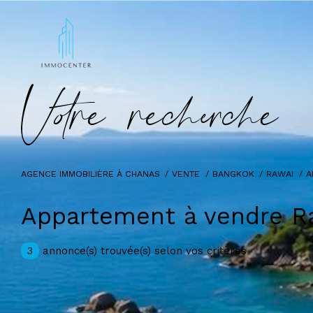
V
o
r
e
r
e
c
e
c
e
AGENCE IMMOBILIÈRE À CHANAS
VENTE
BANGKOK
RAWAI
A
Appartement à vendre R
3
annonce(s) trouvée(s) selon vos critères