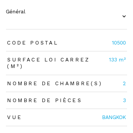
général
TRAD_ZEPHYR_Caracteristique
TRAD_ZEPHYR_Valeurs
CODE POSTAL
10500
SURFACE LOI CARREZ
133 m²
(M²)
NOMBRE DE CHAMBRE(S)
2
NOMBRE DE PIÈCES
3
VUE
BANGKOK