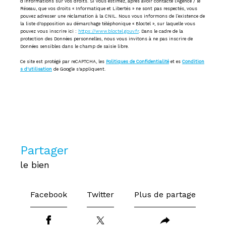
d’informations sur vos droits. Si vous estimez, après avoir contacté l'Agence / le
Réseau, que vos droits « Informatique et Libertés » ne sont pas respectés, vous
pouvez adresser une réclamation à la CNIL. Nous vous informons de l’existence de
la liste d'opposition au démarchage téléphonique « Bloctel », sur laquelle vous
pouvez vous inscrire ici :
https://www.bloctel.gouv.fr
. Dans le cadre de la
protection des Données personnelles, nous vous invitons à ne pas inscrire de
Données sensibles dans le champ de saisie libre.
Ce site est protégé par reCAPTCHA, les
Politiques de Confidentialité
et es
Condition
s d'utilisation
de Google s'appliquent.
partager
le bien
Facebook
Twitter
Plus de partage