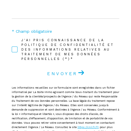
* Champ obligatoire
J'AI PRIS CONNAISSANCE DE LA
POLITIQUE DE CONFIDENTIALITÉ ET
DES INFORMATIONS RELATIVES AU
TRAITEMENT DE MES DONNÉES
PERSONNELLES (*)*
ENVOYER
Les informations recueillies sur ce formulaire sont enregistrées dans un fichier
informatisé par La Boite Immo agissant comme Sous-traitant du traitement pour
la gestion de la clientèle/prospects de l'Agence / du Réseau qui reste Responsable
du Traitement de vos Données personnelles. La base légale du traitement repose
sur l'intérêt légitime de l'Agence / du Réseau. Elles sont conservées jusqu'à
demande de suppression et sont destinées à l'Agence / au Réseau. Conformément à
la loi « informatique et libertés », vous disposez des droits d’accès, de
rectification, d’effacement, d’opposition, de limitation et de portabilité de vos
données. Vous pouvez retirer votre consentement à tout moment en contactant
directement l’Agence / Le Réseau. Consultez le site
https://cnil.fr/fr
pour plus