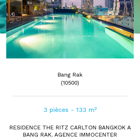
Pièces
0
1
2
3
4
5
Où
Où
Surface
Bang Rak
(10500)
AFFINER LES CRITÈRES
3 pièces - 133 m²
Parking
Terrasse
Piscine
RESIDENCE THE RITZ CARLTON BANGKOK A
FILTRER PAR
BANG RAK. AGENCE IMMOCENTER