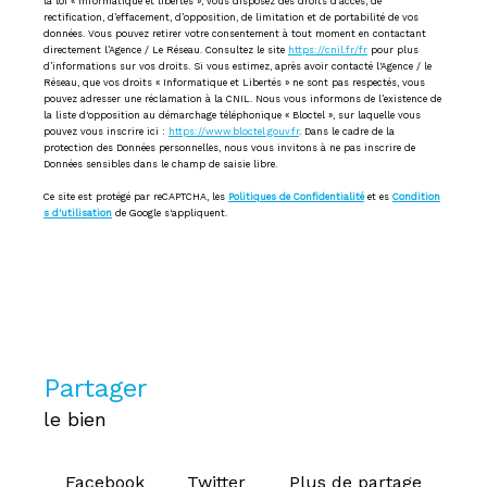
la loi « informatique et libertés », vous disposez des droits d’accès, de
rectification, d’effacement, d’opposition, de limitation et de portabilité de vos
données. Vous pouvez retirer votre consentement à tout moment en contactant
directement l’Agence / Le Réseau. Consultez le site
https://cnil.fr/fr
pour plus
d’informations sur vos droits. Si vous estimez, après avoir contacté l'Agence / le
Réseau, que vos droits « Informatique et Libertés » ne sont pas respectés, vous
pouvez adresser une réclamation à la CNIL. Nous vous informons de l’existence de
la liste d'opposition au démarchage téléphonique « Bloctel », sur laquelle vous
pouvez vous inscrire ici :
https://www.bloctel.gouv.fr
. Dans le cadre de la
protection des Données personnelles, nous vous invitons à ne pas inscrire de
Données sensibles dans le champ de saisie libre.
Ce site est protégé par reCAPTCHA, les
Politiques de Confidentialité
et es
Condition
s d'utilisation
de Google s'appliquent.
partager
le bien
Facebook
Twitter
Plus de partage