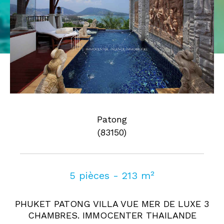
Pièces
0
1
2
3
4
5
Où
Où
Surface
Patong
(83150)
AFFINER LES CRITÈRES
5 pièces - 213 m²
Parking
Terrasse
Piscine
PHUKET PATONG VILLA VUE MER DE LUXE 3
FILTRER PAR
CHAMBRES. IMMOCENTER THAILANDE