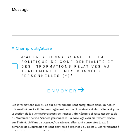
Message
*
* Champ obligatoire
J'AI PRIS CONNAISSANCE DE LA
POLITIQUE DE CONFIDENTIALITÉ ET
DES INFORMATIONS RELATIVES AU
TRAITEMENT DE MES DONNÉES
PERSONNELLES (*)*
ENVOYER
Les informations recueillies sur ce formulaire sont enregistrées dans un fichier
informatisé par La Boite Immo agissant comme Sous-traitant du traitement pour
la gestion de la clientèle/prospects de l'Agence / du Réseau qui reste Responsable
du Traitement de vos Données personnelles. La base légale du traitement repose
sur l'intérêt légitime de l'Agence / du Réseau. Elles sont conservées jusqu'à
demande de suppression et sont destinées à l'Agence / au Réseau. Conformément à