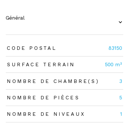
général
TRAD_ZEPHYR_Caracteristique
TRAD_ZEPHYR_Valeurs
CODE POSTAL
83150
SURFACE TERRAIN
500 m²
NOMBRE DE CHAMBRE(S)
3
NOMBRE DE PIÈCES
5
NOMBRE DE NIVEAUX
1