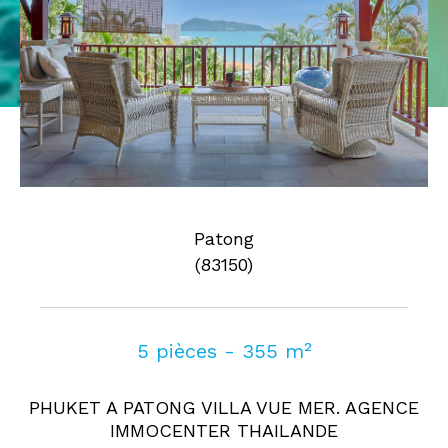
Pièces
0
1
2
3
4
5
Où
Où
Surface
Patong
(83150)
AFFINER LES CRITÈRES
5 pièces - 355 m²
Parking
Terrasse
Piscine
PHUKET A PATONG VILLA VUE MER. AGENCE
FILTRER PAR
IMMOCENTER THAILANDE