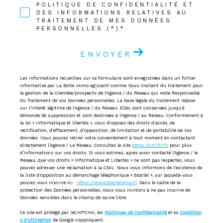
POLITIQUE DE CONFIDENTIALITÉ ET
DES INFORMATIONS RELATIVES AU
TRAITEMENT DE MES DONNÉES
PERSONNELLES (*)*
ENVOYER
Les informations recueillies sur ce formulaire sont enregistrées dans un fichier
informatisé par La Boite Immo agissant comme Sous-traitant du traitement pour
la gestion de la clientèle/prospects de l'Agence / du Réseau qui reste Responsable
du Traitement de vos Données personnelles. La base légale du traitement repose
sur l'intérêt légitime de l'Agence / du Réseau. Elles sont conservées jusqu'à
demande de suppression et sont destinées à l'Agence / au Réseau. Conformément à
la loi « informatique et libertés », vous disposez des droits d’accès, de
rectification, d’effacement, d’opposition, de limitation et de portabilité de vos
données. Vous pouvez retirer votre consentement à tout moment en contactant
directement l’Agence / Le Réseau. Consultez le site
https://cnil.fr/fr
pour plus
d’informations sur vos droits. Si vous estimez, après avoir contacté l'Agence / le
Réseau, que vos droits « Informatique et Libertés » ne sont pas respectés, vous
pouvez adresser une réclamation à la CNIL. Nous vous informons de l’existence de
la liste d'opposition au démarchage téléphonique « Bloctel », sur laquelle vous
pouvez vous inscrire ici :
https://www.bloctel.gouv.fr
. Dans le cadre de la
protection des Données personnelles, nous vous invitons à ne pas inscrire de
Données sensibles dans le champ de saisie libre.
Ce site est protégé par reCAPTCHA, les
Politiques de Confidentialité
et es
Condition
s d'utilisation
de Google s'appliquent.