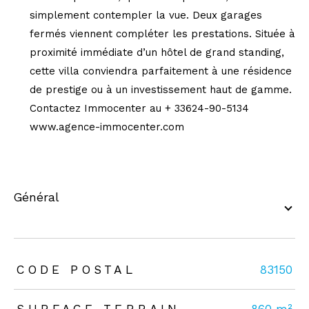
simplement contempler la vue. Deux garages
fermés viennent compléter les prestations. Située à
proximité immédiate d’un hôtel de grand standing,
cette villa conviendra parfaitement à une résidence
de prestige ou à un investissement haut de gamme.
Contactez Immocenter au + 33624-90-5134
www.agence-immocenter.com
général
TRAD_ZEPHYR_Caracteristique
TRAD_ZEPHYR_Valeurs
CODE POSTAL
83150