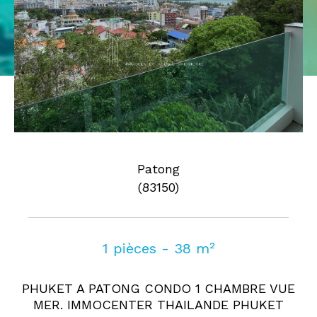
Pièces
0
1
2
3
4
5
Où
Où
Surface
Patong
(83150)
AFFINER LES CRITÈRES
1 pièces - 38 m²
Parking
Terrasse
Piscine
PHUKET A PATONG CONDO 1 CHAMBRE VUE
FILTRER PAR
MER. IMMOCENTER THAILANDE PHUKET