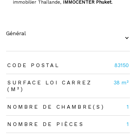
immobilier Thaïlande,
IMMOCENTER Phuket
.
général
TRAD_ZEPHYR_Caracteristique
TRAD_ZEPHYR_Valeurs
CODE POSTAL
83150
SURFACE LOI CARREZ
38 m²
(M²)
NOMBRE DE CHAMBRE(S)
1
NOMBRE DE PIÈCES
1