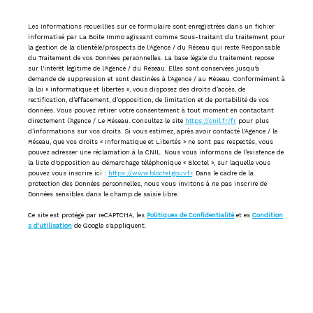
Les informations recueillies sur ce formulaire sont enregistrées dans un fichier
informatisé par La Boite Immo agissant comme Sous-traitant du traitement pour
la gestion de la clientèle/prospects de l'Agence / du Réseau qui reste Responsable
du Traitement de vos Données personnelles. La base légale du traitement repose
sur l'intérêt légitime de l'Agence / du Réseau. Elles sont conservées jusqu'à
demande de suppression et sont destinées à l'Agence / au Réseau. Conformément à
la loi « informatique et libertés », vous disposez des droits d’accès, de
rectification, d’effacement, d’opposition, de limitation et de portabilité de vos
données. Vous pouvez retirer votre consentement à tout moment en contactant
directement l’Agence / Le Réseau. Consultez le site
https://cnil.fr/fr
pour plus
d’informations sur vos droits. Si vous estimez, après avoir contacté l'Agence / le
Réseau, que vos droits « Informatique et Libertés » ne sont pas respectés, vous
pouvez adresser une réclamation à la CNIL. Nous vous informons de l’existence de
la liste d'opposition au démarchage téléphonique « Bloctel », sur laquelle vous
pouvez vous inscrire ici :
https://www.bloctel.gouv.fr
. Dans le cadre de la
protection des Données personnelles, nous vous invitons à ne pas inscrire de
Données sensibles dans le champ de saisie libre.
Ce site est protégé par reCAPTCHA, les
Politiques de Confidentialité
et es
Condition
s d'utilisation
de Google s'appliquent.