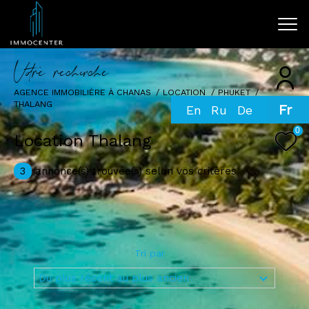
V
o
r
e
r
e
c
e
c
e
AGENCE IMMOBILIÈRE À CHANAS
LOCATION
PHUKET
THALANG
Fr
Effectuer une recherche
0
et trouver le bien qui correspond à vos
Location Thalang
critères
3
annonce(s) trouvée(s) selon vos critères
Type d'offre
Location
Type de bien
Tri par
Sélectionner
Du plus récent au plus ancien
Budget