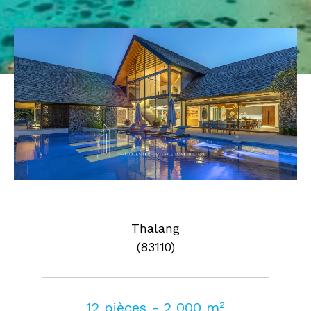
Pièces
0
1
2
3
4
5
Où
Où
Surface
AFFINER LES CRITÈRES
Thalang
(83110)
Parking
Terrasse
Piscine
FILTRER PAR
12 pièces - 2 000 m²